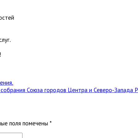
остей
луг.
!
ения.
собрания Союза городов Центра и Северо-Запада Р
ные поля помечены
*