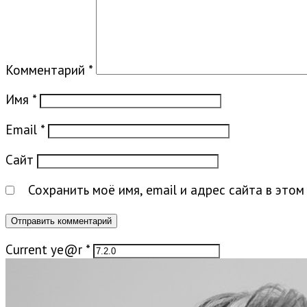
Комментарий
*
Имя
*
Email
*
Сайт
Сохранить моё имя, email и адрес сайта в это
Current ye@r
*